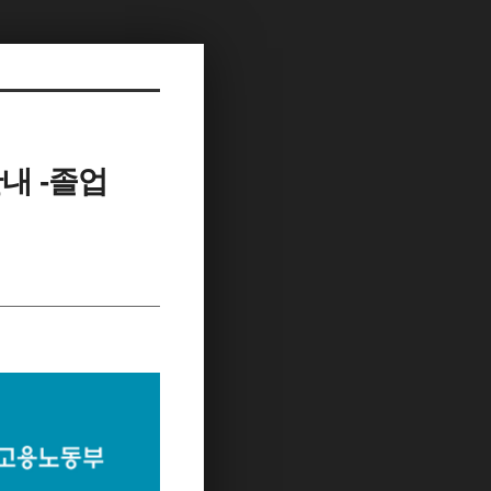
내 -졸업