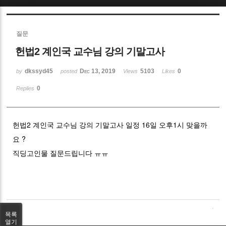
Sketchbook5, 스케치북5
질문
헌법2 계인국 교수님 강의 기말고사
dkssyd45
Dec 13, 2019
5103
0
by
posted
Views
Likes
0
Replies
Sketchbook5, 스케치북5
헌법2 계인국 교수님 강의 기말고사 일정 16일 오후1시 맞을까
요 ?
직딩고인물 질문드립니다 ㅠㅠ
목록
열기