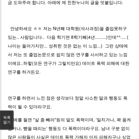
금 도와주려 합니다. 아래에 제 친한누나의 글을 덧붙입니다.
안녕하세요 ㅎㅎ 저는 N년째 대학원(석사과정)을 졸업못하구
있는.. 사람입니다.. 다음 학기면 8학기째(4년.........)인데^^.... (
나이는 들어가지만... 성취한 것은 없는 이 느낌...) 그런 상태에
서 저는 또 졸업논문으로 쉽지 않은 연구를 사서하고 있는 느낌
이에요..하핳(모든 연구가 그렇지만요) 데이트 폭력 피해에 대한
연구를 하거든요.
연구를 하면서 느낀 점은 생각보다 정말 사소한 말과 행동도 폭
력이 될 수 있더라구요.
목록
뭐 예를 들면 "살 좀 빼라"등의 말도 폭력이며, '밀치거나, 꽉 움켜
열기
잡거나, 뺨을 때리는' 행동도 다 폭력이더라구요. 남녀 구분 없이
많은 사람들이 사실은 데이트 폭력 가해자 이자 피해자구나 싶었