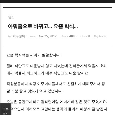
Sketchbook5, 스케치북5
담소
아워홈으로 바뀌고... 요즘 학식...
지구정복
Apr 25, 2017
4008
0
6
by
posted
Views
Likes
Replies
Sketchbook5, 스케치북5
요즘 학식먹는 재미가 쏠쏠합니다.
원래 식단표도 다운받지 않고 다녔는데 진리관에서 먹을지 호4
에서 먹을지 비교하느라 매주 식단표도 다운 받네요.
직원분들이나 식당 아주머니들께서도 친절하게 대해주셔서 정
말 기분 좋고 맛있게 먹고 있습니다.
오늘은 중간고사라고 컵라면이랑 에너지바 같은 것도 주셨네요.
밥먹으면서 여러모로 고맙다는 생각이 들어서 이렇게 글 남깁니
목록
열기