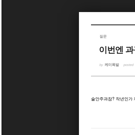
Sketchbook5, 스케치북5
질문
이번엔 과
Sketchbook5, 스케치북5
케미폭발
by
posted
술안주과잠? 작년인가 제