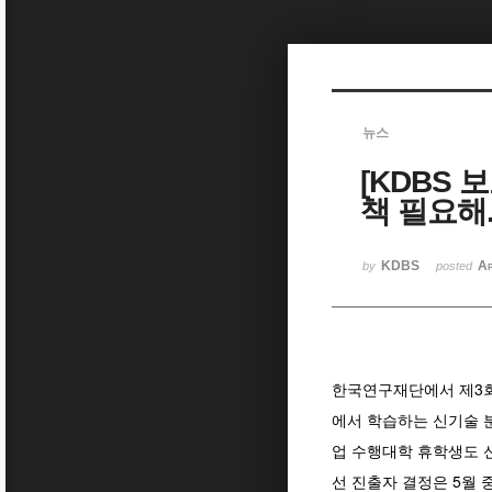
Sketchbook5, 스케치북5
뉴스
[KDBS 
Sketchbook5, 스케치북5
책 필요해..
KDBS
Ap
by
posted
한국연구재단에서 제3회
에서 학습하는 신기술 
업 수행대학 휴학생도 신
선 진출자 결정은 5월 