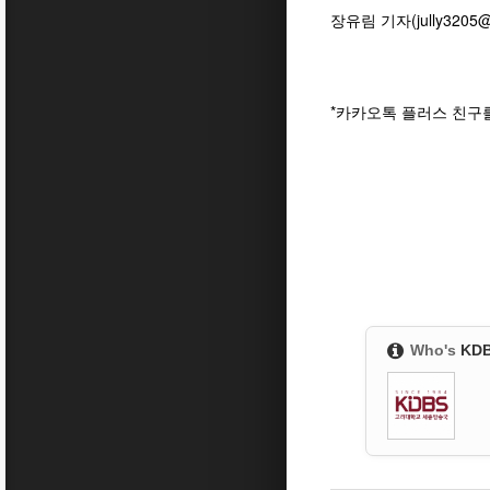
장유림 기자(jully3205@k
*카카오톡 플러스 친구
Who's
KD