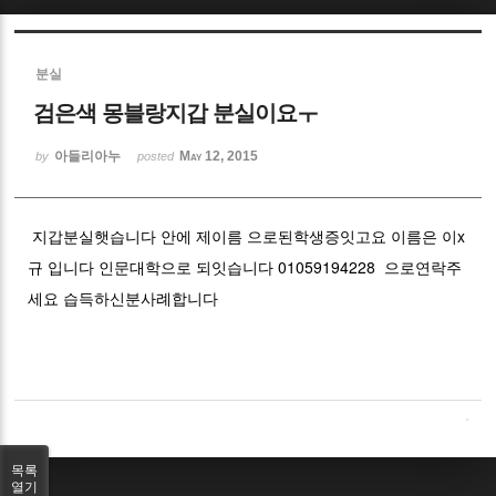
Sketchbook5, 스케치북5
분실
검은색 몽블랑지갑 분실이요ㅜ
아들리아누
May 12, 2015
by
posted
Sketchbook5, 스케치북5
지갑분실햇습니다 안에 제이름 으로된학생증잇고요 이름은 이x
규 입니다 인문대학으로 되잇습니다 01059194228 으로연락주
세요 습득하신분사례합니다
목록
열기