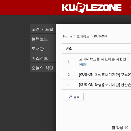
Sketchbook5, 스케치북5
Sketchbook5, 스케치북5
Sketchbook5, 스케치북5
Sketchbook5, 스케치북5
고려대 포털
교내정보
Home
KUS-ON
블랙보드
도서관
번호
버스정보
고려대학교를 대표하는 대한민국 
3
오늘의 식단
[KUS-ON 학생홍보기자단] 쿠스온
2
[KUS-ON 학생홍보기자단] 연탄
1
검색
글 작성
10