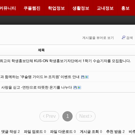
커뮤니티
쿠플웹진
학업정보
생활정보
교내정보
홍보
메뉴 건너뛰기
게시물을 뷰어로 보기
검색
제목
최고의 학생홍보단체 KUS-ON 학생홍보기자단에서 1학기 수습기자를 모집합니다.
과 함께하는 '쿠슐랭 가이드 in 조치원' 이벤트 안내
은 사랑을 싣고 -연탄으로 따뜻한 온기를 나누다
Prev
1
Next
댓글 작성
2
파일 업로드
0
파일 다운로드
0
게시글 조회
0
추천 받음
2
비추