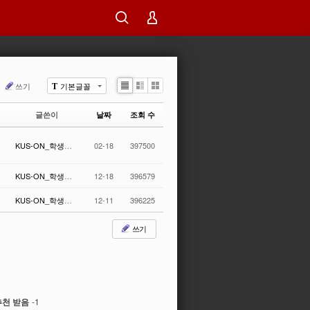
쓰기
기본글꼴
T
Li
Zi
G
st
n
al
글쓴이
날짜
조회 수
e
le
r
y
KUS-ON_학생홍보기자단
02-18
397500
KUS-ON_학생홍보기자단
12-18
396579
KUS-ON_학생홍보기자단
12-11
396225
쓰기
천 받음
-1