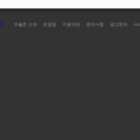
N
쿠플존 소개
운영팀
이용약관
문의사항
광고문의
서