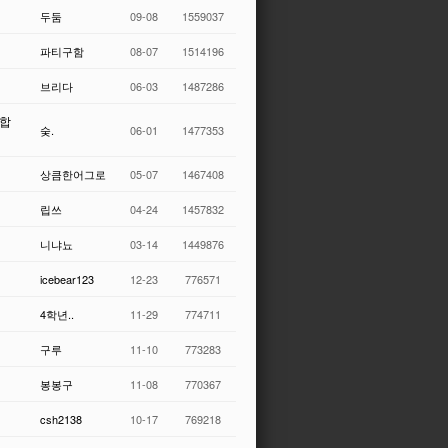
두둠
09-08
1559037
파티구함
08-07
1514196
브리다
06-03
1487286
집합
숮.
06-01
1477353
상큼한어그로
05-07
1467408
립쓰
04-24
1457832
니냐뇨
03-14
1449876
icebear123
12-23
776571
4학년..
11-29
774711
구루
11-10
773283
봉봉구
11-08
770367
csh2138
10-17
769218