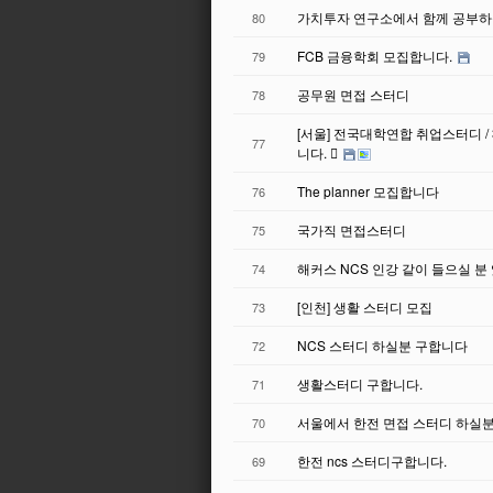
가치투자 연구소에서 함께 공부하실
80
FCB 금융학회 모집합니다.
79
공무원 면접 스터디
78
[서울] 전국대학연합 취업스터디 /
77
니다. 
The planner 모집합니다
76
국가직 면접스터디
75
해커스 NCS 인강 같이 들으실 분
74
[인천] 생활 스터디 모집
73
NCS 스터디 하실분 구합니다
72
생활스터디 구합니다.
71
서울에서 한전 면접 스터디 하실분
70
한전 ncs 스터디구합니다.
69