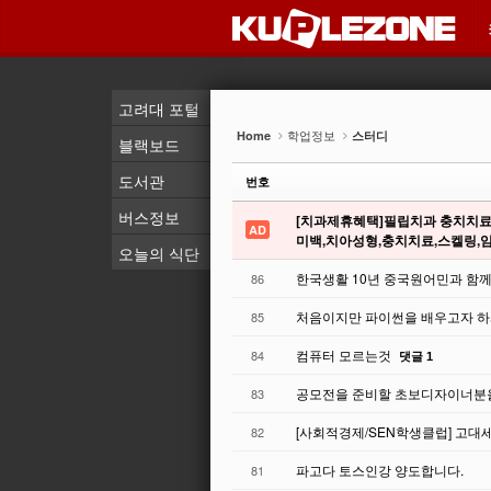
Sketchbook5, 스케치북5
Sketchbook5, 스케치북5
Sketchbook5, 스케치북5
Sketchbook5, 스케치북5
고려대 포털
학업정보
Home
스터디
블랙보드
도서관
번호
버스정보
[치과제휴혜택]필립치과 충치치료부터
AD
미백,치아성형,충치치료,스켈링,임
오늘의 식단
한국생활 10년 중국원어민과 함
86
처음이지만 파이썬을 배우고자 하시
85
컴퓨터 모르는것
84
댓글 1
공모전을 준비할 초보디자이너분을
83
[사회적경제/SEN학생클럽] 고대세
82
파고다 토스인강 양도합니다.
81