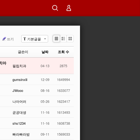
쓰기
기본글꼴
T
Li
Zi
G
st
n
al
글쓴이
날짜
조회 수
e
le
r
(치아
y
필립치과
04-13
2875
gumsinxiii
12-09
1649994
JWooo
08-16
1633077
나아어러
05-26
1623417
곧공대생
11-16
1613493
shs1234
11-16
1608738
빠라빠라밤
09-11
1569033