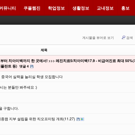
커뮤니티
쿠플웹진
학업정보
생활정보
교내정보
홍보
메뉴 건너뛰기
게시물을 뷰어로 보기
검색
제목
 치아미백까지 한 곳에서! >>> 레진치료5/치아미백17.9 - 비급여진료 최대 50%
플란트 등)
댓글 4
께 중국어 실력을 늘리실 학생 모집합니다
는 분들만 봐주세요 :)
 구합니다.
종캠 지부 설립을 위한 킥오프미팅 개최(11.27)