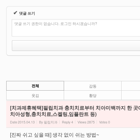
✔
댓글 쓰기
댓글 쓰기 권한이 없습니다. 로그인 하시겠습니까?
전체
감동
웃김
황당
[치과제휴혜택]필립치과 충치치료부터 치아미백까지 한 곳에서! 
치아성형,충치치료,스켈링,임플란트 등)
Date
2015.04.13
By
필립치과
Reply
4
Views
2875
Votes
0
[진짜 쉬고 싶을 때] 생각 없이 쉬는 방법~