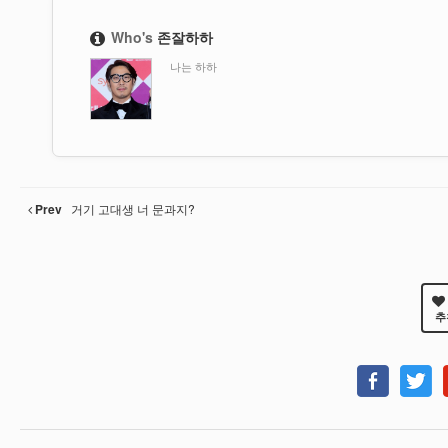
Who's
존잘하하
나는 하하
Prev
거기 고대생 너 문과지?
추