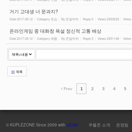
거기 고대생 너 문과지?
Date
2017.09.12
Category
웃김
By
존잘하하
Reply
0
Views
2353233
Votes
온라인게임 중 대화창 욕설 정신적 고통 배상
Date
2017.09.12
Category
예쁨
By
존잘하하
Reply
0
Views
2351148
Votes
목록
Prev
1
2
3
4
5
©
KUPLEZONE
Since 2009 with
UCAN
쿠플존 소개
운영팀