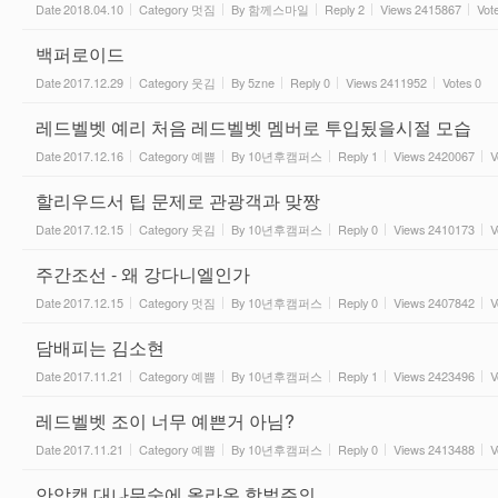
Date
2018.04.10
Category
멋짐
By
함께스마일
Reply
2
Views
2415867
Vot
백퍼로이드
Date
2017.12.29
Category
웃김
By
5zne
Reply
0
Views
2411952
Votes
0
레드벨벳 예리 처음 레드벨벳 멤버로 투입됬을시절 모습
Date
2017.12.16
Category
예쁨
By
10년후캠퍼스
Reply
1
Views
2420067
V
할리우드서 팁 문제로 관광객과 맞짱
Date
2017.12.15
Category
웃김
By
10년후캠퍼스
Reply
0
Views
2410173
V
주간조선 - 왜 강다니엘인가
Date
2017.12.15
Category
멋짐
By
10년후캠퍼스
Reply
0
Views
2407842
V
담배피는 김소현
Date
2017.11.21
Category
예쁨
By
10년후캠퍼스
Reply
1
Views
2423496
V
레드벨벳 조이 너무 예쁜거 아님?
Date
2017.11.21
Category
예쁨
By
10년후캠퍼스
Reply
0
Views
2413488
V
안암캠 대나무숲에 올라온 학벌주의