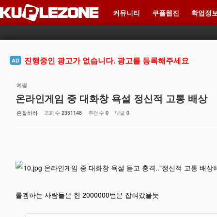
Sketchbook5, 스케치북5
Sketchbook5, 스케치북5
커뮤니티
쿠플웹진
학업정
메뉴 건너뛰기
진행중인 광고가 없습니다. 광고를 등록해주세요
AD
예쁨
온라인게임 중 대화창 욕설 정신적 고통 배상
존잘하하
조회 수
추천 수
댓글
2351148
0
0
롤겜하는 사람들은 한 2000000번은 잡혀갔을듯