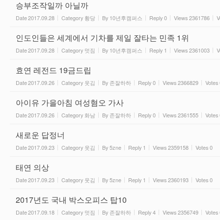
승부조작일까 아닐까
Date
2017.09.28
Category
황당
By
10년후캠퍼스
Reply
0
Views
2361786
V
인도인들은 세계에서 기차를 제일 잘타는 민족 1위
Date
2017.09.28
Category
멋짐
By
10년후캠퍼스
Reply
1
Views
2361003
V
효연 레전드 19금드립
Date
2017.09.26
Category
웃김
By
존잘하하
Reply
0
Views
2366829
Votes
아이유 가을아침 여성혐오 가사
Date
2017.09.26
Category
화남
By
존잘하하
Reply
0
Views
2361555
Votes
새로운 답정너
Date
2017.09.23
Category
웃김
By
5zne
Reply
1
Views
2359158
Votes
0
태연 의상
Date
2017.09.23
Category
웃김
By
5zne
Reply
1
Views
2360193
Votes
0
2017년도 국내 박스오피스 탑10
Date
2017.09.18
Category
멋짐
By
존잘하하
Reply
4
Views
2356749
Votes