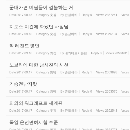
군대가면 미필들이 깜놀하는 거
Date
2017.09.18
Category
웃김
By
존잘하하
Reply
0
Views
2357241
Votes
치토스 치킨에 화났던 사장님
Date
2017.09.18
Category
웃김
By
존잘하하
Reply
0
Views
2356194
Votes
짝 레전드 명언
Date
2017.09.18
Category
멋짐
By
내가바로기름왕
Reply
0
Views
2358162
노브라에 대한 남사친의 시선
Date
2017.09.17
Category
황당
By
존잘하하
Reply
1
Views
2359893
Votes
기승전남자탓
Date
2017.09.17
Category
황당
By
존잘하하
Reply
0
Views
2353575
Votes
의외의 워크래프트 세계관
Date
2017.09.17
Category
웃김
By
존잘하하
Reply
0
Views
2352543
Votes
독일 운전면허시험 수준
Date
2017.09.17
Category
멋짐
By
존잘하하
Reply
0
Views
2352771
Votes