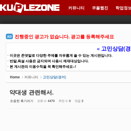
Sketchbook5, 스케치북5
Sketchbook5, 스케치북5
커뮤니티
쿠플웹진
학업정
메뉴 건너뛰기
진행중인 광고가 없습니다. 광고를 등록해주세요
AD
« 고민상담(경
ㆍ이곳은 존댓말로 다양한 주제를 자유롭게 쓸 수 있는 게시판입니다.
ㆍ반말,욕설 사용은 금지되며 사용시 제재대상입니다.
ㆍ본 게시판의 이용수칙을 꼭 확인해주세요~!
Home
커뮤니티
고민상담(경어)
약대생 관련해서.
조용한 흑기러기
조회 수
추천 수
댓글
4470
0
2