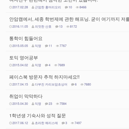
2017.02.28
근엄한 홍머리오리
10
8466
안암캠에서, 세종 학번제에 관한 해프닝. 굳이 여기까지 저
2016.11.05
의젓한 산호
13
8172
통학이 힘들어요
2015.05.05
익명
11
7767
토익 영어공부
2015.04.02
익명
4
7689
페이스북 방문자 추적 하지마세요!!
2017.04.15
다부진 카리브암초상어
6
7680
취업이 막막하다
2015.04.30
익명
23
7584
1학년생 기숙사와 성적 질문
2017.06.12
초라한 해리스매
3
7497