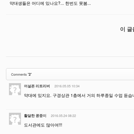
약대생들은 어디에 있나요?... 한번도 못봄...
이 글
'2'
Comments
어설픈 리트리버
2016.05.05 10:34
약대에 있지요. 구경상관 1층에서 거의 하루종일 수업 듣습
활달한 콩중이
2016.05.24 08:22
도서관에도 많아여!!!