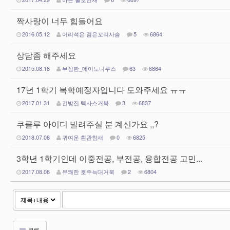
짝사랑이 너무 힘들어요
2016.05.12
어리석은 검은꼬리사슴
5
6864
상담좀 해주세요
2015.08.16
무심한_데이노니쿠스
63
6864
17년 1학기 복학예정자입니다 도와주세요 ㅠㅠ
2017.01.31
건방진 텍사스거북
3
6837
쿠클루 아이디 빌려주실 분 계신가요 ,,?
2018.07.08
귀여운 흰관참새
0
6825
3학년 1학기인데 이중전공, 부전공, 융합전공 고민...
2017.08.06
유쾌한 호주늑대거북
2
6804
목록