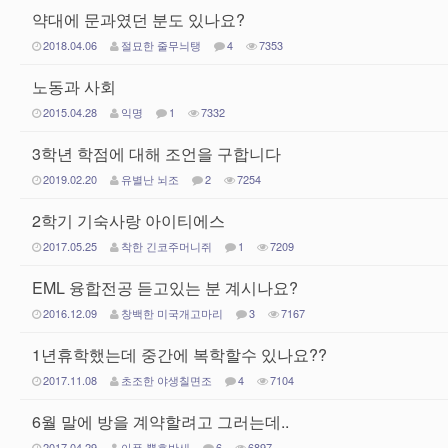
약대에 문과였던 분도 있나요?
2018.04.06
절묘한 줄무늬탱
4
7353
노동과 사회
2015.04.28
익명
1
7332
3학년 학점에 대해 조언을 구합니다
2019.02.20
유별난 뇌조
2
7254
2학기 기숙사랑 아이티에스
2017.05.25
착한 긴코주머니쥐
1
7209
EML 융합전공 듣고있는 분 계시나요?
2016.12.09
창백한 미국개고마리
3
7167
1년휴학했는데 중간에 복학할수 있나요??
2017.11.08
초조한 야생칠면조
4
7104
6월 말에 방을 계약할려고 그러는데..
2017.04.29
아픈 뿔호반새
6
6897