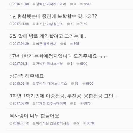
2016.12.09
창백한 미국개고마리
3
7230
1년휴학했는데 중간에 복학할수 있나요??
2017.11.08
초조한 야생칠면조
4
7149
6월 말에 방을 계약할려고 그러는데..
2017.04.29
아픈 뿔호반새
6
6951
17년 1학기 복학예정자입니다 도와주세요 ㅠㅠ
2017.01.31
건방진 텍사스거북
3
6900
상담좀 해주세요
2015.08.16
무심한_데이노니쿠스
63
6900
3학년 1학기인데 이중전공, 부전공, 융합전공 고민...
2017.08.06
유쾌한 호주늑대거북
2
6873
짝사랑이 너무 힘들어요
2016.05.12
어리석은 검은꼬리사슴
5
6870