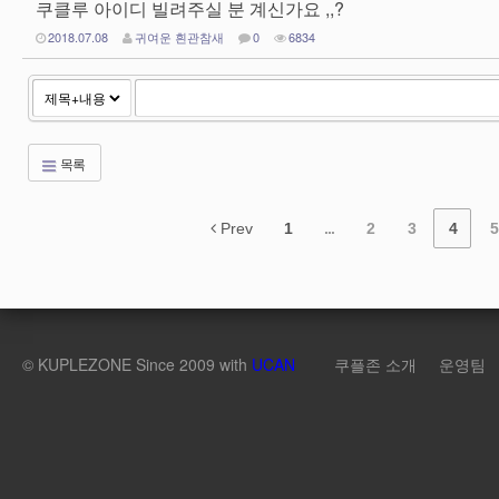
쿠클루 아이디 빌려주실 분 계신가요 ,,?
2018.07.08
귀여운 흰관참새
0
6834
목록
Prev
1
...
2
3
4
5
©
KUPLEZONE
Since 2009 with
UCAN
쿠플존 소개
운영팀