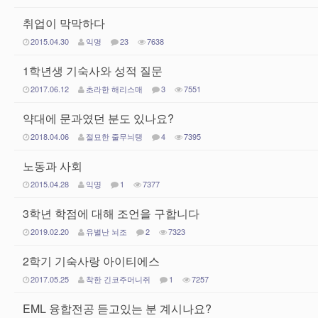
취업이 막막하다
2015.04.30
익명
23
7638
1학년생 기숙사와 성적 질문
2017.06.12
초라한 해리스매
3
7551
약대에 문과였던 분도 있나요?
2018.04.06
절묘한 줄무늬탱
4
7395
노동과 사회
2015.04.28
익명
1
7377
3학년 학점에 대해 조언을 구합니다
2019.02.20
유별난 뇌조
2
7323
2학기 기숙사랑 아이티에스
2017.05.25
착한 긴코주머니쥐
1
7257
EML 융합전공 듣고있는 분 계시나요?