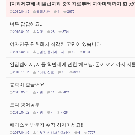
[치과제휴혜택]필립치과 충치치료부터 치아미백까지 한 곳에서! 
2015.04.13
필립치과
4
2875
너무 답답해요..
2015.04.09
익명
28
8701
여자친구 관련해서 심각한 고민이 있습니다.
2017.02.28
근엄한 홍머리오리
10
8481
안암캠에서, 세종 학번제에 관한 해프닝. 굳이 여기까지 저
2016.11.05
의젓한 산호
13
8211
통학이 힘들어요
2015.05.05
익명
11
7821
토익 영어공부
2015.04.02
익명
4
7728
페이스북 방문자 추적 하지마세요!!
2017.04.15
다부진 카리브암초상어
6
7707