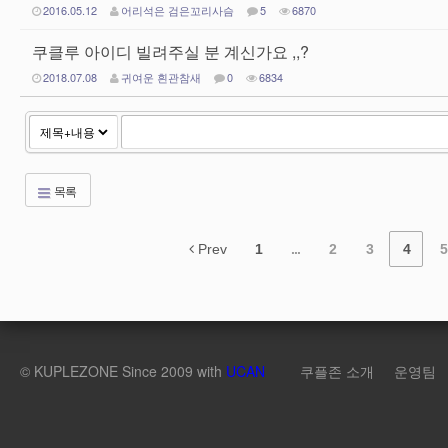
2016.05.12
어리석은 검은꼬리사슴
5
6870
쿠클루 아이디 빌려주실 분 계신가요 ,,?
2018.07.08
귀여운 흰관참새
0
6834
목록
Prev
1
...
2
3
4
5
©
KUPLEZONE
Since 2009 with
UCAN
쿠플존 소개
운영팀