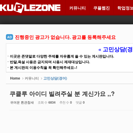
Sketchbook5, 스케치북5
Sketchbook5, 스케치북5
커뮤니티
쿠플웹진
학업정
메뉴 건너뛰기
진행중인 광고가 없습니다. 광고를 등록해주세요
AD
« 고민상담(경
ㆍ이곳은 존댓말로 다양한 주제를 자유롭게 쓸 수 있는 게시판입니다.
ㆍ반말,욕설 사용은 금지되며 사용시 제재대상입니다.
ㆍ본 게시판의 이용수칙을 꼭 확인해주세요~!
Home
커뮤니티
고민상담(경어)
쿠클루 아이디 빌려주실 분 계신가요 ,,?
귀여운 흰관참새
조회 수
추천 수
댓글
6834
0
0