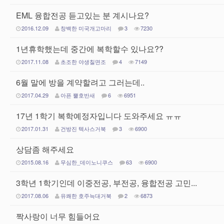
EML 융합전공 듣고있는 분 계시나요?
2016.12.09
창백한 미국개고마리
3
7230
1년휴학했는데 중간에 복학할수 있나요??
2017.11.08
초조한 야생칠면조
4
7149
6월 말에 방을 계약할려고 그러는데..
2017.04.29
아픈 뿔호반새
6
6951
17년 1학기 복학예정자입니다 도와주세요 ㅠㅠ
2017.01.31
건방진 텍사스거북
3
6900
상담좀 해주세요
2015.08.16
무심한_데이노니쿠스
63
6900
3학년 1학기인데 이중전공, 부전공, 융합전공 고민...
2017.08.06
유쾌한 호주늑대거북
2
6873
짝사랑이 너무 힘들어요