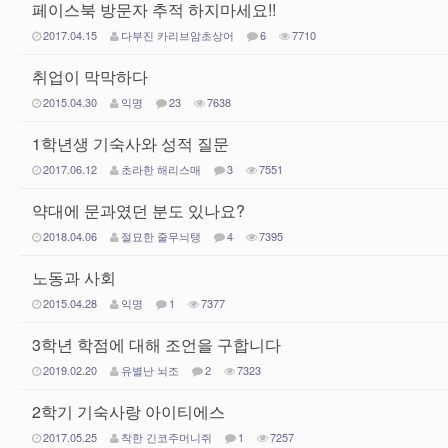
페이스북 방문자 추적 하지마세요!!
2017.04.15
다부진 카리브암초상어
6
7710
취업이 막막하다
2015.04.30
익명
23
7638
1학년생 기숙사와 성적 질문
2017.06.12
초라한 해리스매
3
7551
약대에 문과였던 분도 있나요?
2018.04.06
절묘한 줄무늬탱
4
7395
노동과 사회
2015.04.28
익명
1
7377
3학년 학점에 대해 조언을 구합니다
2019.02.20
유별난 뇌조
2
7323
2학기 기숙사랑 아이티에스
2017.05.25
착한 긴코주머니쥐
1
7257