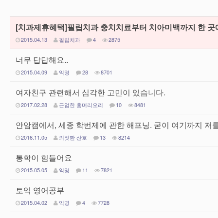
[치과제휴혜택]필립치과 충치치료부터 치아미백까지 한 곳에서! 
2015.04.13
필립치과
4
2875
너무 답답해요..
2015.04.09
익명
28
8701
여자친구 관련해서 심각한 고민이 있습니다.
2017.02.28
근엄한 홍머리오리
10
8481
안암캠에서, 세종 학번제에 관한 해프닝. 굳이 여기까지 저
2016.11.05
의젓한 산호
13
8214
통학이 힘들어요
2015.05.05
익명
11
7821
토익 영어공부
2015.04.02
익명
4
7728