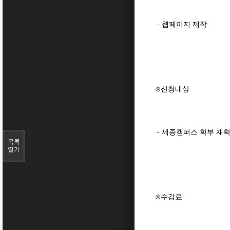
- 웹페이지 제작
⊙신청대상
- 세종캠퍼스 학부 재학
목록
열기
⊙수강료