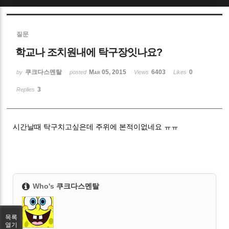
Sketchbook5, 스케치북5
질문
학교나 조치원내에 탁구장잇나요?
쿠크다스멘탈
Mar 05, 2015
6403
0
by
posted
Views
Likes
3
Replies
Sketchbook5, 스케치북5
시간날때 탁구치고싶은데 주위에 본적이없네요 ㅠㅠ
Who's
쿠크다스멘탈
목록
열기