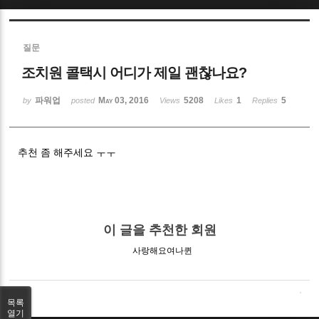
Sketchbook5, 스케치북5
질문
조치원 콜택시 어디가 제일 괜찮나요?
파워업
May 03, 2016
5208
1
5
by
posted
Views
Likes
Replies
Sketchbook5, 스케치북5
추천 좀 해주세요 ㅜㅜ
이 글을 추천한 회원
사랑해요여나퀸
목록
열기