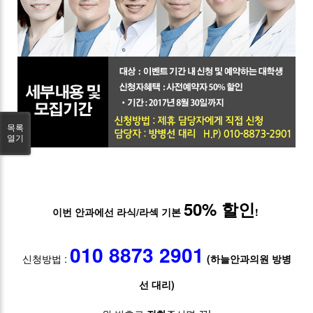
목록
열기
50% 할인
이번 안과에선 라식/라섹 기본
!
010 8873 2901
신청방법 :
(하늘안과의원 방병
선 대리)