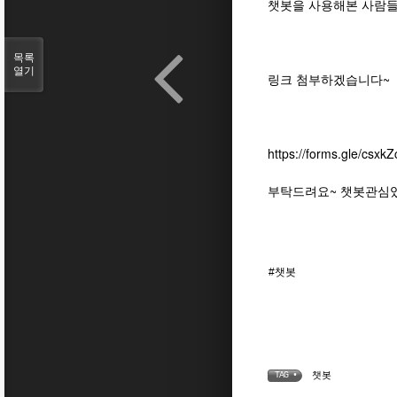
챗봇을 사용해본 사람들
목록
열기
링크 첨부하겠습니다~
https://forms.gle/csxk
부탁드려요~ 챗봇관심
#챗봇
챗봇
TAG •