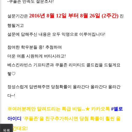
-쿠플존 만족도 설문조사!
2016년 8월 12일 부터 8월 26일 (2주간)
설문기간은
진
행될거고
설문에 답해주신 내용은 모두 익명으로 이루어집니다!
참여한 학우분들 중! 추첨하여
더운 여름 시원하게 버티시라고!
베스킨라빈스 기프티콘과 쿠플존 리미티드 콜드컵을 드릴게요
헿♡
정성스럽게 답변해주면 당첨확률이 올라간다 올라간다 올라간
다~!
※여러분께만 알려드리는 특급 비밀...★ 카카오톡
#옐로
아이디
'쿠플존'을 친구추가하시면 당첨 확률이 훨씬 올
라간대요!
목록