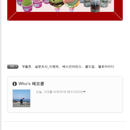
쿠플존
,
설문조사_이벤트
,
베스킨라빈스
,
콜드컵
,
옐로아이디
TAG •
Who's
레오콩
오늘 그대를 따뜻하게 해드리리라❤