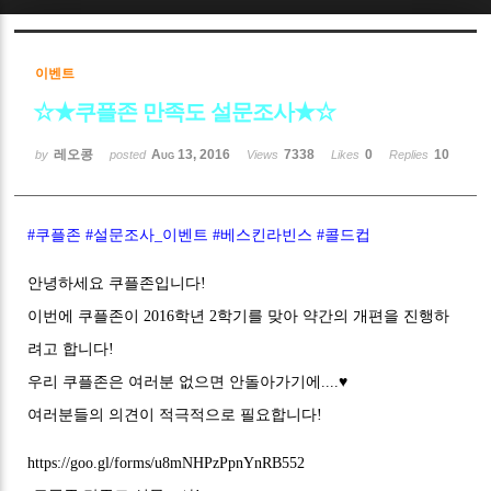
Sketchbook5, 스케치북5
이벤트
☆★쿠플존 만족도 설문조사★☆
레오콩
Aug 13, 2016
7338
0
10
by
posted
Views
Likes
Replies
Sketchbook5, 스케치북5
#쿠플존
#설문조사_이벤트
#베스킨라빈스
#콜드컵
안녕하세요 쿠플존입니다!
이번에 쿠플존이 2016학년 2학기를 맞아 약간의 개편을 진행하
려고 합니다!
우리 쿠플존은 여러분 없으면 안돌아가기에....♥
여러분들의 의견이 적극적으로 필요합니다!
https://goo.gl/forms/u8mNHPzPpnYnRB552