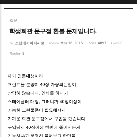
Sketchbook5, 스케치북5
질문
학생회관 문구점 환불 문제입니다.
소년에서아저씨로
Mar 16, 2015
4897
0
by
posted
Views
Likes
9
Replies
Sketchbook5, 스케치북5
제가 인문대생이라
프린트물 분량이 40장 가량되는일이
상당히 많습니다. 인쇄를 하다가
스테이플러 대형, 그러니까 40장이상이
가능한 그런물품이 필요해져서
가까운 학관 문구점에서 구입을 했습니다.
구입당시 40장이상 한번에 뚫어지는게
가능하냐고 분명히 물어보고 확답을