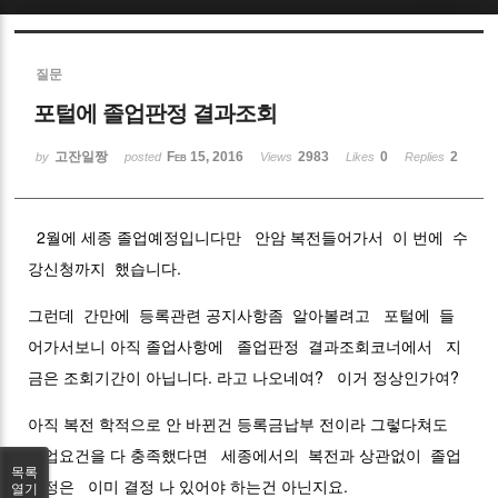
Sketchbook5, 스케치북5
질문
포털에 졸업판정 결과조회
고잔일짱
Feb 15, 2016
2983
0
2
by
posted
Views
Likes
Replies
Sketchbook5, 스케치북5
2월에 세종 졸업예정입니다만 안암 복전들어가서 이 번에 수
강신청까지 했습니다.
그런데 간만에 등록관련 공지사항좀 알아볼려고 포털에 들
어가서보니 아직 졸업사항에 졸업판정 결과조회코너에서 지
금은 조회기간이 아닙니다. 라고 나오네여? 이거 정상인가여?
아직 복전 학적으로 안 바뀐건 등록금납부 전이라 그렇다쳐도
졸업요건을 다 충족했다면 세종에서의 복전과 상관없이 졸업
목록
판정은 이미 결정 나 있어야 하는건 아닌지요.
열기