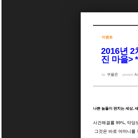
Sketchbook5, 스케치북5
이벤트
2016년 
Sketchbook5, 스케치북5
진 마을>
쿠플존
A
by
posted
나쁜 놈들이 판치는 세상, 
사건해결률 99%, 악당
그것은 바로 어머니를 