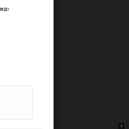
려요!
?