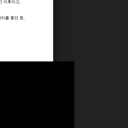
간 이후이고,
리를 쫓던 중,