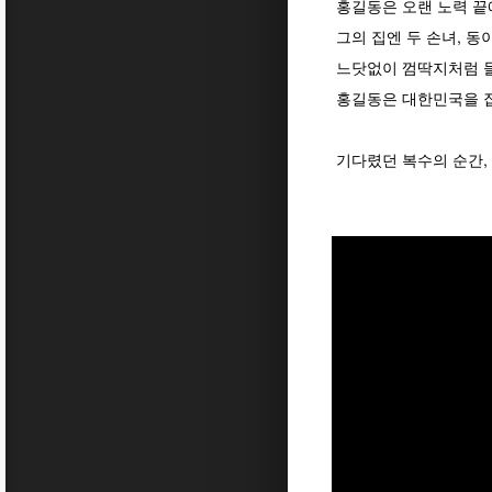
홍길동은 오랜 노력 끝
그의 집엔 두 손녀, 동
느닷없이 껌딱지처럼 들
홍길동은 대한민국을 집
기다렸던 복수의 순간,