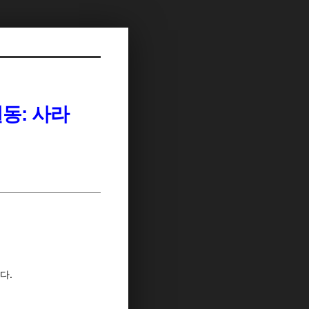
길동: 사라
다.