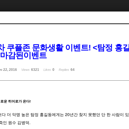
2차 쿠플존 문화생활 이벤트! <탐정 홍
 *마감된이벤트
pr 22, 2016
6321
0
64
Views
Likes
Replies
새로운 히어로가 온다!
보다 더 악명 높은 탐정 홍길동에게는 20년간 찾지 못했던 단 한 사람이 있
죽인 원수 김병덕.