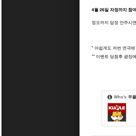
4월 26일 자정까지 참
정오까지 답장 안주시면
* 아쉽게도 저번 연극
** 이벤트 당첨후 광장
Who's
쿠