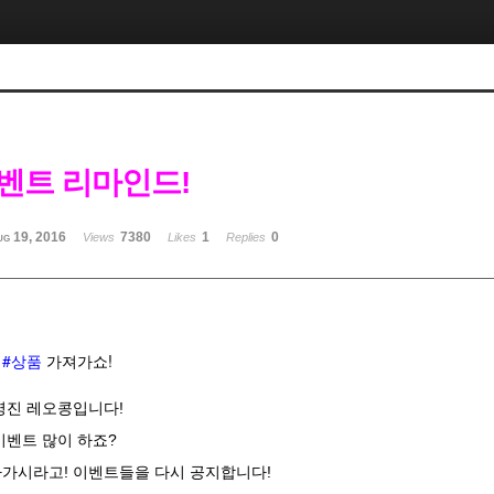
벤트 리마인드!
ug 19, 2016
7380
1
0
Views
Likes
Replies
#상품
가져가쇼!
영진 레오콩입니다!
이벤트 많이 하죠?
가시라고! 이벤트들을 다시 공지합니다!