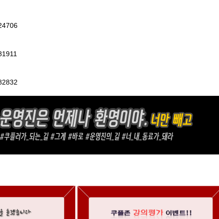
324706
381911
382832