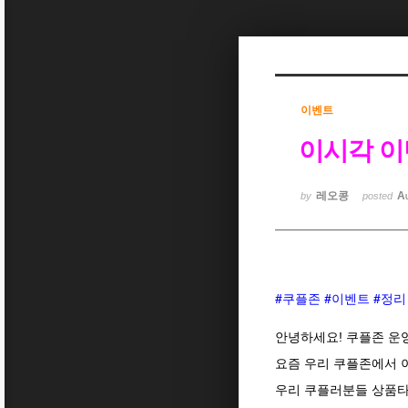
Sketchbook5, 스케치북5
이벤트
이시각 이
Sketchbook5, 스케치북5
레오콩
A
by
posted
#쿠플존
#이벤트
#정리
안녕하세요! 쿠플존 운
요즘 우리 쿠플존에서 
우리 쿠플러분들 상품타