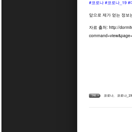
#코로나
#코로나_19
#
앞으로 제가 얻는 정보
자료 출처:
http://dormi
command=view&page=
코로나
,
코로나_19
TAG •