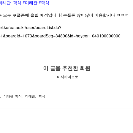
미래관_학식
#미래관
#학식
는 모두 쿠플존에 올릴 예정입니다! 쿠플존 많이많이 이용합시다 ㅋㅋㅋ
tel.korea.ac.kr/user/boardList.do?
1&boardId=1673&boardSeq=34896&id=hoyeon_040100000000
이 글을 추천한 회원
미사카미코토
,
미래관_학식
,
미래관
,
학식