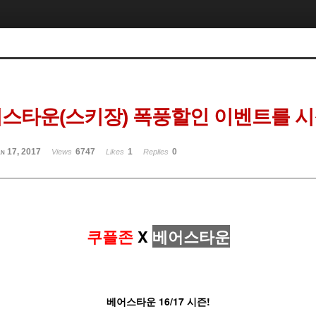
어스타운(스키장) 폭풍할인 이벤트를 
n 17, 2017
6747
1
0
Views
Likes
Replies
쿠플존
X
베어스타운
베어스타운
16/17
시즌
!