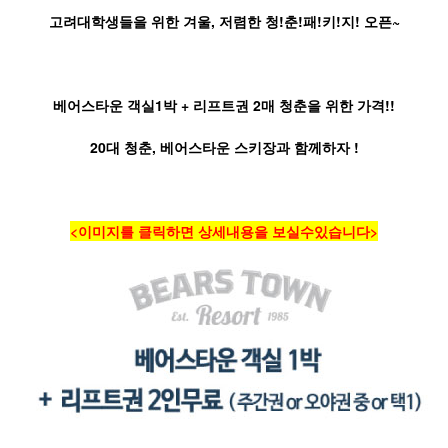
고려대학생들을
위한
겨울
,
저렴한
청
!
춘
!
패
!
키
!
지
!
오픈
~
베어스타운
객실
1
박
+
리프트권
2
매
청춘을
위한
가격
!!
20
대
청춘
,
베어스타운
스키장과
함께하자
!
<이미지를 클릭하면 상세내용을 보실수있습니다>