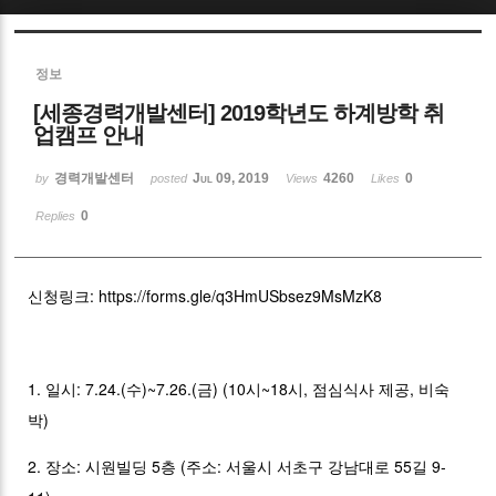
Sketchbook5, 스케치북5
정보
[세종경력개발센터] 2019학년도 하계방학 취
업캠프 안내
경력개발센터
Jul 09, 2019
4260
0
by
posted
Views
Likes
Sketchbook5, 스케치북5
0
Replies
신청링크:
https://forms.gle/q3HmUSbsez9MsMzK8
1. 일시: 7.24.(수)~7.26.(금) (10시~18시, 점심식사 제공, 비숙
박)
2. 장소: 시원빌딩 5층 (주소: 서울시 서초구 강남대로 55길 9-