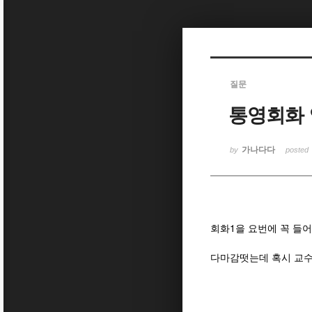
Sketchbook5, 스케치북5
질문
통영회화
Sketchbook5, 스케치북5
가나다다
by
posted
회화1을 요번에 꼭 들
다마감떳는데 혹시 교