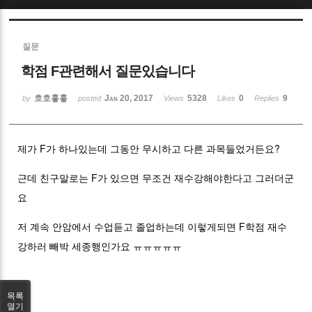
Sketchbook5, 스케치북5
질문
학점 F관련해서 질문있습니다
호호홓홓
Jan 20, 2017
5328
0
9
by
posted
Views
Likes
Replies
Sketchbook5, 스케치북5
제가 F가 하나있는데 그동안 무시하고 다른 과목들었거든요?
근데 친구말로는 F가 있으면 무조건 재수강해야한다고 그러더군
요
저 계속 안암에서 수업듣고 졸업하는데 이렇게되면 F학점 재수
강하러 빼박 세종행인가요 ㅠㅠㅠㅠㅠ
목록
열기