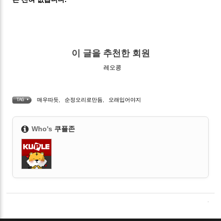
이 글을 추천한 회원
레오콩
매우따듯
,
순정오리로만듬
,
오래입어야지
TAG •
Who's
쿠플존