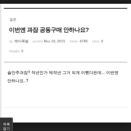
Sketchbook5, 스케치북5
질문
이번엔 과잠 공동구매 안하나요?
케미폭발
Mar 10, 2015
4786
0
by
posted
Views
Likes
5
Replies
Sketchbook5, 스케치북5
술안주과잠? 작년인가 제작년 그거 되게 이뻤다든데... 이번엔
안하나요..?
목록
열기