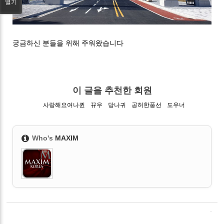
열기
궁금하신 분들을 위해 주워왔습니다
이 글을 추천한 회원
사랑해요여나퀸
뀨우
당나귀
공허한풍선
도우너
Who's
MAXIM