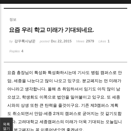
Sketchbook5, 스케치북5
정보
요즘 우리 학교 미래가 기대되네요.
강꾸룩사냥꾼
Dec 22, 2015
2979
1
by
posted
Views
Likes
4
Replies
Sketchbook5, 스케치북5
요즘 총장님이 특성화 특성화하시는데 기사도 병립 캠퍼스로 안
암, 세종을 나눈다고 많이 나오고 있구요. 분교폐지는 먼 미래가
아니라고 생각합니다. 올해 초 취임하셔서 임기도 아직 많이 남
으셨고, 학생회도 이쪽으로 법안을 밀어붙이고 있구요. 또 세종
시와의 상생 또한 큰 탄력을 줄것이구요. 기존 제3캠퍼스 계획
도 취소되면서 안암-세종 2개의 캠퍼스로 굳어지는 것 같기도합
니다. 고려대학교 세종캠퍼스의 미래가 더욱 기대되는 오늘입니
목록
다. 분교폐지는 꼭 이루어냈으면 좋겠네요.
열기