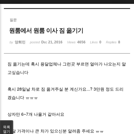
Sketchbook5, 스케치북5
질문
원룸에서 원룸 이사 짐 옮기기
양희민
Dec 21, 2016
4656
0
8
by
posted
Views
Likes
Replies
Sketchbook5, 스케치북5
짐 옮기는데 혹시 용달업체나 그런곳 부르면 얼마가 나오는지 알
고싶습니다
혹시 28일날 차로 짐 옮겨주실 분 계신가요...? 3만원 정도 드리
겠습니다 ㅠㅠㅠ
상자만 6~7개 나올거 같아서요
목록
용달 가격이나 큰 차가 있으신분 알려좀 주세요 ㅠㅠ
열기