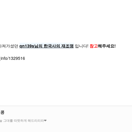
 가져가셨던
qn139s님의 한국사의 재조명
입니다!
참고
해주세요!
e_info/1329516
오콩
늘 그대를 따뜻하게 해드리리라❤