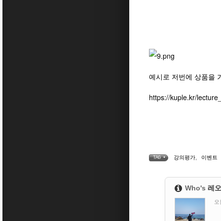
예시로 저번에 상품을
https://kuple.kr/lectur
강의평가
,
이벤트
TAG •
Who's
레
오