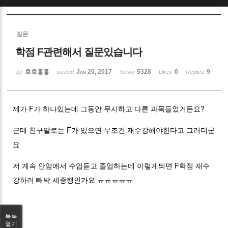
Sketchbook5, 스케치북5
질문
학점 F관련해서 질문있습니다
호호홓홓
Jan 20, 2017
5328
0
9
by
posted
Views
Likes
Replies
Sketchbook5, 스케치북5
제가 F가 하나있는데 그동안 무시하고 다른 과목들었거든요?
근데 친구말로는 F가 있으면 무조건 재수강해야한다고 그러더군
요
저 계속 안암에서 수업듣고 졸업하는데 이렇게되면 F학점 재수
강하러 빼박 세종행인가요 ㅠㅠㅠㅠㅠ
목록
열기