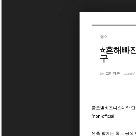
Sketchbook5, 스케치북5
담소
⭐️흔해빠
Sketchbook5, 스케치북5
구
고리타분
by
posted
글로벌비즈니스대학 단
*non-official
왼쪽 팔에는 학교 공식