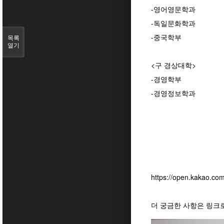
-영어영문학과
-독일문화학과
-중국학부
목록
열기
<구 경상대학>
-경영학부
-경영정보학과
https://open.kakao.co
더 궁금한 사항은 링크