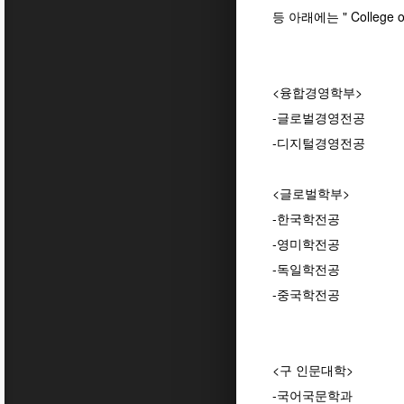
등 아래에는 " College o
<융합경영학부>
-글로벌경영전공
-디지털경영전공
<글로벌학부>
-한국학전공
-영미학전공
-독일학전공
-중국학전공
<구 인문대학>
-국어국문학과