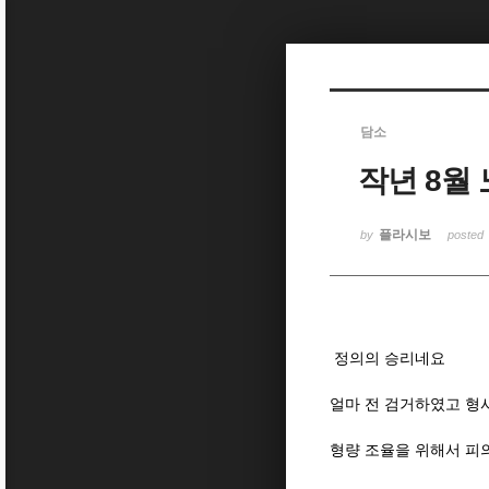
Sketchbook5, 스케치북5
담소
작년 8월
Sketchbook5, 스케치북5
플라시보
by
posted
정의의 승리네요
얼마 전 검거하였고 형
형량 조율을 위해서 피