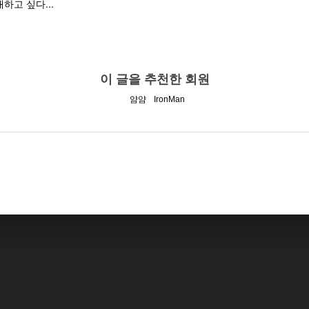
하고 싶다...
이 글을 추천한 회원
얌얌
IronMan