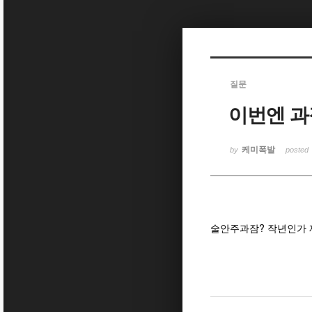
Sketchbook5, 스케치북5
질문
이번엔 과
Sketchbook5, 스케치북5
케미폭발
by
posted
술안주과잠? 작년인가 제