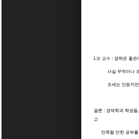
그러면서 아는 척
로마에 오면 로
임용된건 
L모 교수 : 경력은 좋
사실 무역이나 조세 
조세는 안듣지만 무역
결론 : 경제학과 학생들
고
만족할 만한 공부를 할