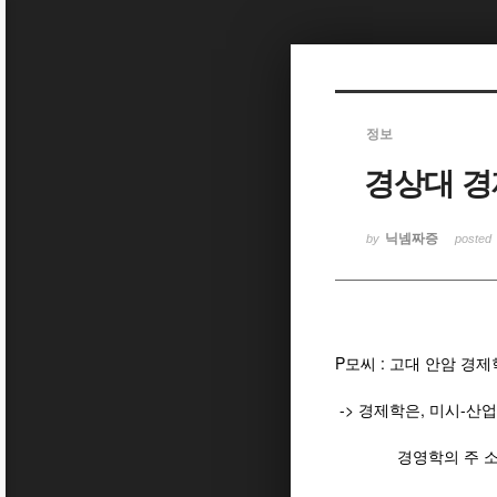
Sketchbook5, 스케치북5
정보
경상대 경
Sketchbook5, 스케치북5
닉넴짜증
by
posted
P모씨 : 고대 안암 경
-> 경제학은, 미시-산
경영학의 주 소재였