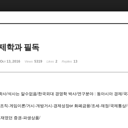
제학과 필독
Oct 13, 2016
5319
2
13
Views
Likes
Replies
제학사/석사는 알수없음/한국외대 경영학 박사/연구분야 : 동아시아 경제
업조직-게임이론/거시-개방거시-경제성장or 화폐금융/조세-재정/국제통상
던 증권-파생상품/