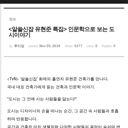
Sketchbook5, 스케치북5
정보
<알쓸신잡 유현준 특집> 인문학으로 보는 도
시이야기
후리덤
Mar 05, 2018
5277
0
0
by
posted
Views
Likes
Replies
Sketchbook5, 스케치북5
<TvN> ‘알쓸신잡’ 화제의 출연자 유현준 건축가를 만나다.
국내 대표 건축가에게 듣는 건축과 인문학 이야기.
"도시는 그 안에 사는 사람들을 닮는다!"
도시는 디자이너의 손을 떠나는 순간, 그 공간 속 사람들과 호흡
하며 반응합니다.
공간과 건축은 마치 생물처럼 다양한 사람들의 욕망이 숨쉬며 변