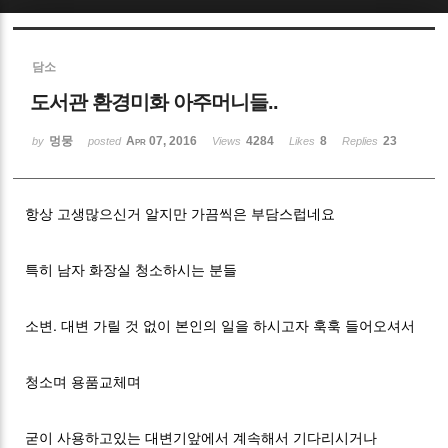
Sketchbook5, 스케치북5
담소
도서관 환경미화 아주머니들..
멍뭉
Apr 07, 2016
4284
8
23
by
posted
Views
Likes
Replies
Sketchbook5, 스케치북5
항상 고생많으신거 알지만 가끔씩은 부담스럽네요
특히 남자 화장실 청소하시는 분들
소변. 대변 가릴 것 없이 본인의 일을 하시고자 훅훅 들어오셔서
청소며 용품교체며
굳이 사용하고있는 대변기앞에서 계속해서 기다리시거나