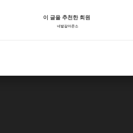
이 글을 추천한 회원
네밭갈아준소