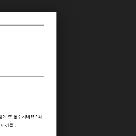
렇게 또 통수치네요? 왜
새끼들..