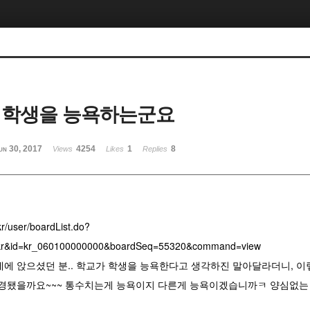
 학생을 능욕하는군요
un 30, 2017
4254
1
8
Views
Likes
Replies
kr/user/boardList.do?
=kr&id=kr_060100000000&boardSeq=55320&command=view
데에 앉으셨던 분.. 학교가 학생을 능욕한다고 생각하진 말아달라더니, 이
경됐을까요~~~ 통수치는게 능욕이지 다른게 능욕이겠습니까ㅋ 양심없는 