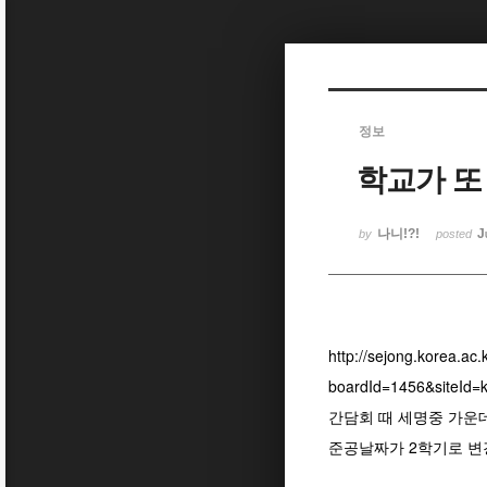
Sketchbook5, 스케치북5
정보
학교가 또
Sketchbook5, 스케치북5
나니!?!
J
by
posted
http://sejong.korea.ac.
boardId=1456&siteId
간담회 때 세명중 가운
준공날짜가 2학기로 변