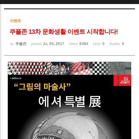
Sketchbook5, 스케치북5
이벤트
쿠플존 13차 문화생활 이벤트 시작합니다!
쿠플존
Jul 05, 2017
6384
0
0
by
posted
Views
Likes
Replies
Sketchbook5, 스케치북5