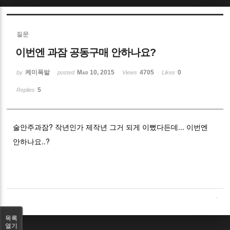
Sketchbook5, 스케치북5
질문
이번엔 과잠 공동구매 안하나요?
케미폭발
Mar 10, 2015
4705
0
by
posted
Views
Likes
5
Replies
Sketchbook5, 스케치북5
술안주과잠? 작년인가 제작년 그거 되게 이뻤다든데... 이번엔
안하나요..?
목록
열기