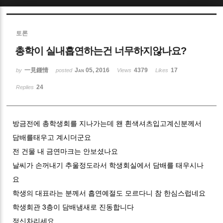
Sketchbook5, 스케치북5
토론
총학이 실내흡연하는건 너무하지않나요?
一見鍾情
Jan 05, 2016
4379
17
by
posted
Views
Likes
24
Replies
Sketchbook5, 스케치북5
방금전에 총학생회를 지나가는데 왠 흰색셔츠입고계신분께서
담배를태우고 계시더군요
전 건물 내 금연마크는 안보셨나요
날씨가 손꺼내기 추울정도라서 학생회실에서 담배를 태우시나
요
학생의 대표라는 분께서 흡연예절도 모르다니 참 한심스럽네요
학생회관 3층이 담배냄새로 진동합니다
정신차리세요