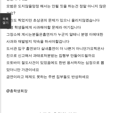
모범은 도지않을망정 해서는 안될 짓을 하는건 정말 아니지 않은
가요?
목록
사진도 찍었지만 초상권의 문제가 있으니 올리지않겠습니다
열기
분명 학생들에게 사과해야할 문제라 여기집니다
그장소에 계시는분들은흡연자가 누군지 알테니 분명 이에대한
사과와 재발방지 약속을 하셔야할겁니다
도서관 입구 흡연보다 실내흡연이 더 나쁜거 아니던가요찍은사
진으로 신고해서 과태료처분받는 집행부 만들어드릴까요
오토바이 절도사건이 있었음에도 한번 용서하자는 심정으로 뽑
았더니만 가관이네요
금연이라고 제제도 못하는 주변 집부들도 반성하세요
@총학생회장