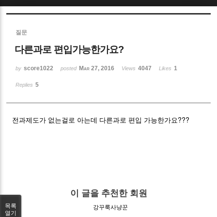
Sketchbook5, 스케치북5
질문
다른과로 편입가능한가요?
score1022
Mar 27, 2016
4047
1
by
posted
Views
Likes
5
Replies
Sketchbook5, 스케치북5
전과제도가 없는걸로 아는데 다른과로 편입 가능한가요???
이 글을 추천한 회원
목록
강꾸룩사냥꾼
열기