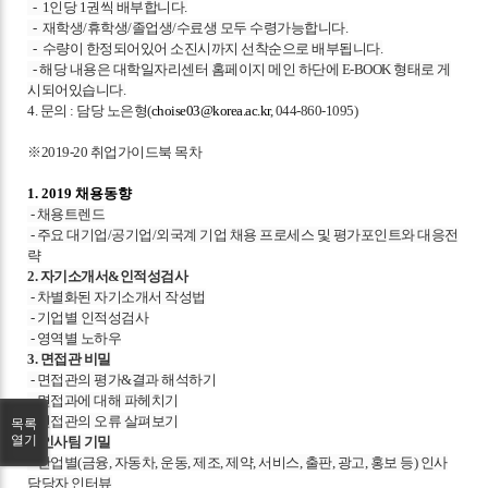
- 1
인당 1권씩 배부합니다.
- 재학생/휴학생/
졸업생/수료생 모두 수령가능합니다.
- 수량이 한정되어있어 소진시까지 선착순으로 배부됩니다.
- 해당 내용은 대학일자리센터 홈페이지 메인 하단에 E-BOOK 형태로 게
시되어있습니다.
4. 문의 : 담당 노은형(
choise03@korea.ac.kr
, 044-860-1095)
※2019-20 취업가이드북 목차
1. 2019 채용동향
- 채용트렌드
- 주요 대기업/공기업/외국계 기업 채용 프로세스 및 평가포인트와 대응전
략
2. 자기소개서&인적성검사
- 차별화된 자기소개서 작성법
- 기업별 인적성검사
- 영역별 노하우
3. 면접관 비밀
- 면접관의 평가&결과 해석하기
- 면접과에 대해 파헤치기
- 면접관의 오류 살펴보기
목록
열기
4. 인사팀 기밀
- 산업별(금융, 자동차, 운동, 제조, 제약, 서비스, 출판, 광고, 홍보 등) 인사
담당자 인터뷰