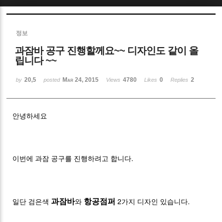
Sketchbook5, 스케치북5
정보
과잠바 공구 진행할께요~~ 디자인도 같이 올
립니다 ~~
20,5
Mar 24, 2015
4780
0
2
by
posted
Views
Likes
Replies
Sketchbook5, 스케치북5
안녕하세요
.
이번에 과잠 공구를 진행하려고 합니다
2
.
과잠바
항공점퍼
일단 검은색
와
가지 디자인 있습니다