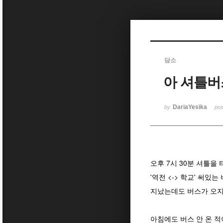
Sketchbook5, 스케치북5
담소
아 셔틀버
Sketchbook5, 스케치북5
DariaYesika
by
po
오후 7시 30분 셔틀을
'역전 <-> 학교' 써
지났는데도 버스가 오지
아침에도 버스 안 온 적