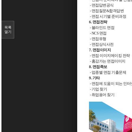
- 면접답변공식
- 면접질문&합격답변
- 면접 시기별 준비과정
6. 면접전략
목록
- 블라인드 면접
열기
- NCS 면접
- 면접유형
- 면접상식사전
7. 면접이미지
- 면접 이미지메이킹 전략
- 홈감가는 면접이미지
8. 면접족보
- 업종별 면접 기출문제
9. 기타
- 면접에 도움이 되는 인터
- 기업 찾기
- 취업용어 찾기