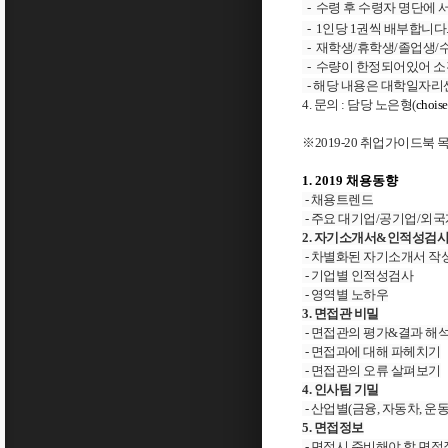
- 수령 후 수령자 명단에
- 1
인당 1권씩 배부합니다
- 재학생/휴학생/
졸업생/
- 수량이 한정되어있어 
- 해당 내용은 대학일자리
4. 문의 : 담당 노은형(
chois
※2019-20 취업가이드북 
1. 2019 채용동향
- 채용트렌드
- 주요 대기업/공기업/외
2. 자기소개서&인적성검
- 차별화된 자기소개서 작
- 기업별 인적성검사
- 영역별 노하우
3. 면접관 비밀
- 면접관의 평가&결과 해
- 면접과에 대해 파헤치기
- 면접관의 오류 살펴보기
4. 인사팀 기밀
- 산업별(금융, 자동차, 운동
5. 면접정보
- 면접시 준비해야 할 면